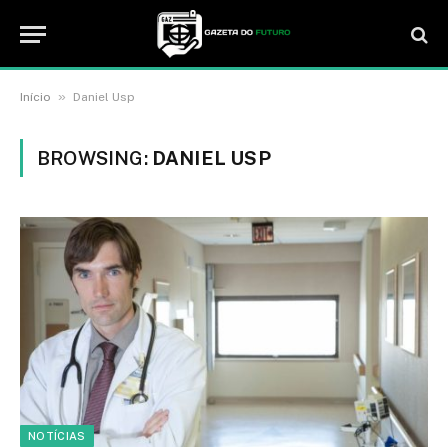
»
Início
Daniel Usp
BROWSING:
DANIEL USP
NOTÍCIAS