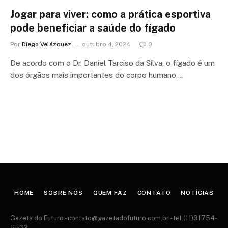
Jogar para viver: como a prática esportiva
pode beneficiar a saúde do fígado
Por
Diego Velázquez
outubro 4, 2024
0
De acordo com o Dr. Daniel Tarciso da Silva, o fígado é um
dos órgãos mais importantes do corpo humano,…
HOME
SOBRE NÓS
QUEM FAZ
CONTATO
NOTÍCIAS
Gazeta do Futuro -
contato@gazetadofuturo.com.br
- tel.(11)91754-
6532