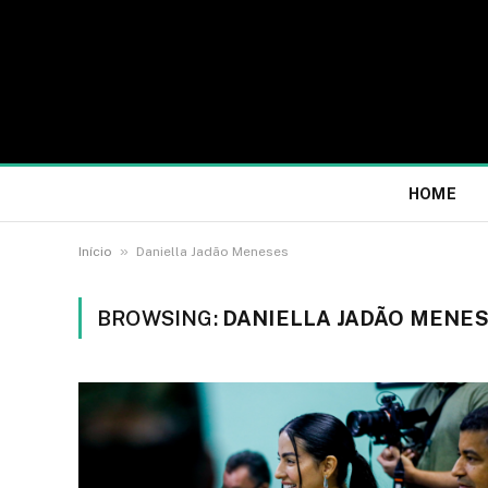
HOME
»
Início
Daniella Jadão Meneses
BROWSING:
DANIELLA JADÃO MENE