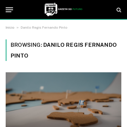
»
Início
Danilo Regis Fernando Pinto
BROWSING:
DANILO REGIS FERNANDO
PINTO