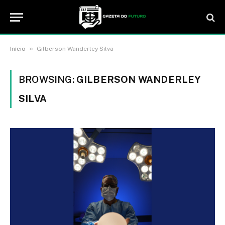
»
Início
Gilberson Wanderley Silva
BROWSING:
GILBERSON WANDERLEY
SILVA