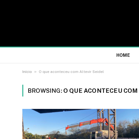
HOME
»
Início
O que aconteceu com Altevir Seidel
BROWSING:
O QUE ACONTECEU COM 