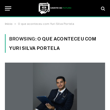
»
Início
O que aconteceu com Yuri Silva Portela
BROWSING:
O QUE ACONTECEU COM
YURI SILVA PORTELA