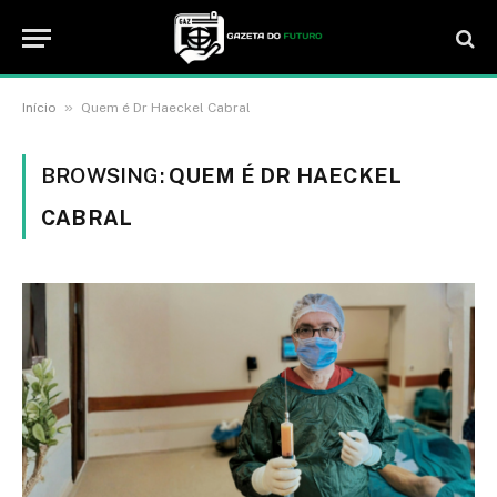
»
Início
Quem é Dr Haeckel Cabral
BROWSING:
QUEM É DR HAECKEL
CABRAL