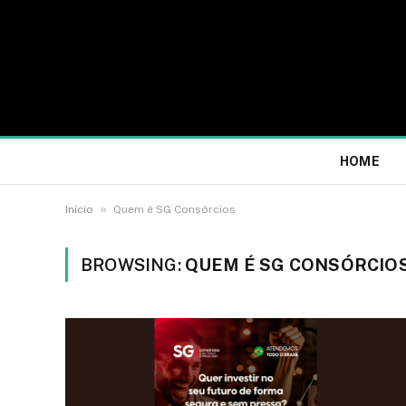
HOME
»
Início
Quem é SG Consórcios
BROWSING:
QUEM É SG CONSÓRCIO