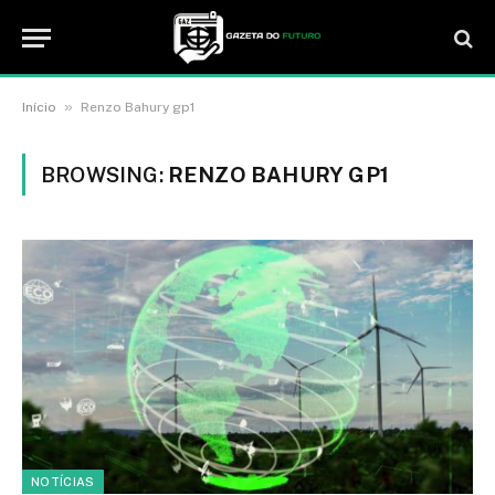
»
Início
Renzo Bahury gp1
BROWSING:
RENZO BAHURY GP1
NOTÍCIAS