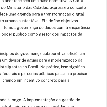
 não acontece sem uma base normativa. A Carta
va do Ministério das Cidades, expressa o conceito
belece uma agenda para a transformação digital
o urbano sustentável. Ela define objetivos
à internet, governança de dados com transparência
do poder público como gestor dos impactos da
incípios de governança colaborativa, eficiência
e um divisor de águas para a modernização da
teligentes no Brasil. Na prática, isso significa
 federais e parcerias públicas passam a precisar
, criando um incentivo concreto para a
inda é longo. A implementação da gestão de
 estruturais, entre eles a desigualdade na