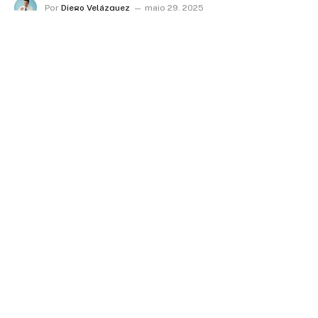
Por
Diego Velázquez
maio 29, 2025
Nenhum comentário
Elias Assum Sabbag Junior
Segundo o empresário e expert em embalagens