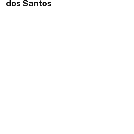
dos Santos
Por
Diego Velázquez
março 16, 2026
Nenhum comentário