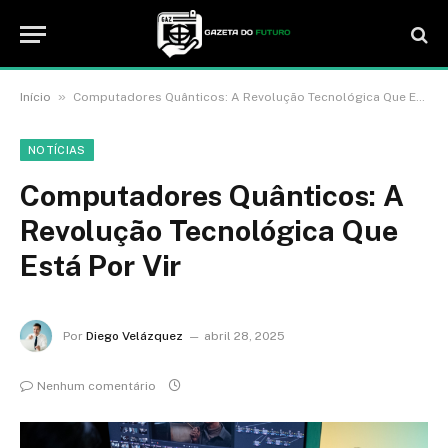
»
Início
Computadores Quânticos: A Revolução Tecnológica Que Está Por Vir
NOTÍCIAS
Computadores Quânticos: A
Revolução Tecnológica Que
Está Por Vir
Por
Diego Velázquez
abril 28, 2025
Nenhum comentário